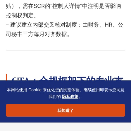
贴），需在SCR的“控制人详情”中注明是否影响
控制权判定。
– 建议建立内部交叉核对制度：由财务、HR、公
司秘书三方每月对齐数据。
CTA：合规框架下的专业支
持
本网站使用 Cookie 来优化您的浏览体验。继续使用即表示您同意
我们的
隐私政策
。
我知道了
地域来源原则与SCR更新涉及的判断往往需要结
合具体行业、股权结构及银行开户进度。恒诚作