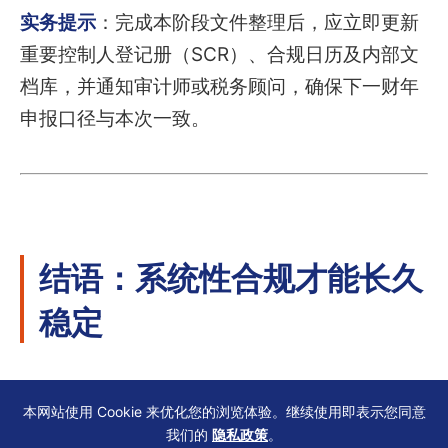
实务提示
：完成本阶段文件整理后，应立即更新
重要控制人登记册（SCR）、合规日历及内部文
档库，并通知审计师或税务顾问，确保下一财年
申报口径与本次一致。
结语：系统性合规才能长久
稳定
地域来源原则的运用并非一次性判断，而是贯穿
本网站使用 Cookie 来优化您的浏览体验。继续使用即表示您同意
董事薪酬与雇员福利安排全过程的持续管理。从
我们的
隐私政策
。