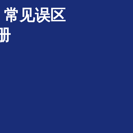
｜常见误区
册