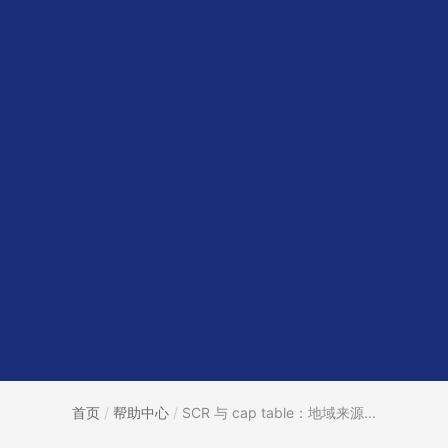
首页
/
帮助中心
/
SCR 与 cap table：地域来源...