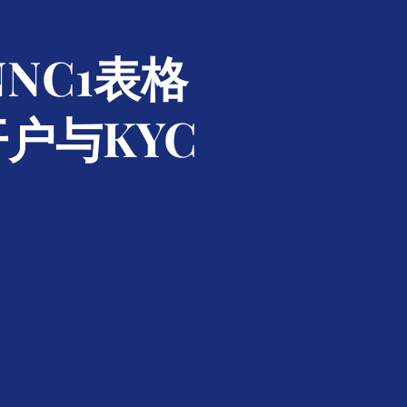
NC1表格
户与KYC