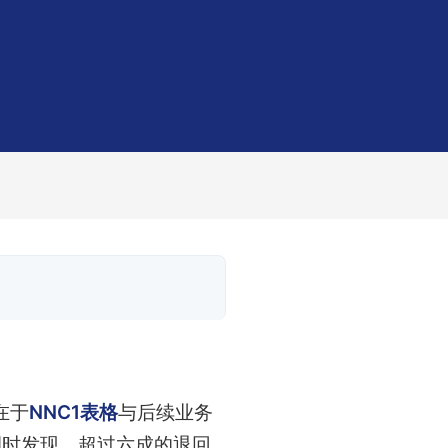
在于
NNC1表格
与后续业务
调时发现，超过六成的退回