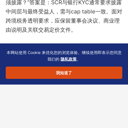
须披露？”答案是：SCR与银行KYC通常要求披露
中间层与最终受益人，需与cap table一致。面对
跨境税务透明要求，应保留董事会决议、商业理
由说明及关联交易定价文件。
本网站使用 Cookie 来优化您的浏览体验。继续使用即表示您同意
我们的
隐私政策
。
合规声明
我知道了
以上内容仅供一般信息参考，不构成法律、税务
或投资建议。具体方案须结合您的行业、股权结
构与时间表评估。
如需香港公司注册、持牌秘书、审计或税务支