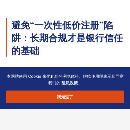
避免“一次性低价注册”陷
阱：长期合规才是银行信任
的基础
不少集团为节省初期成本，选择不同秘书机构处
本网站使用 Cookie 来优化您的浏览体验。继续使用即表示您同意
理不同公司。结果在银行KYC时，出现：
我们的
隐私政策
。
– 各公司SCR格式不统一
我知道了
– UB0披露文档缺乏共同签署页
– NAR1提交时间线断裂，某家子公司因逾期被罚
款，影响集团信用评级