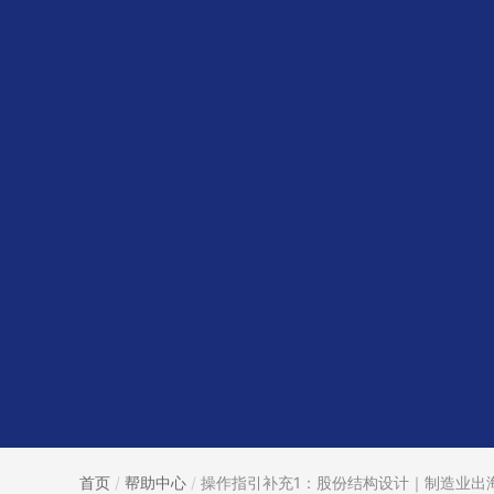
首页
/
帮助中心
/
操作指引补充1：股份结构设计｜制造业出海.