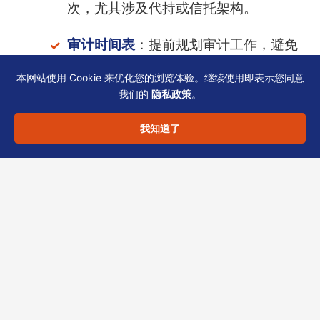
次，尤其涉及代持或信托架构。
审计时间表
：提前规划审计工作，避免
与年度报税撞车。
本网站使用 Cookie 来优化您的浏览体验。继续使用即表示您同意
我们的
隐私政策
。
跨境税务透明化趋势下，制造业企业还需准备海
我知道了
外经营实体说明、功能风险分析文档。恒诚可协
助梳理合规架构，避免因资料不全被内地税务机
关视同“受控外国企业”。
如需香港公司注册、持牌秘书、审计或税务支
援，欢迎联系恒诚。将由资深顾问按您的行业与
资本架构提供方案。