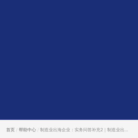
首页
/
帮助中心
/
制造业出海企业：实务问答补充2｜制造业出...