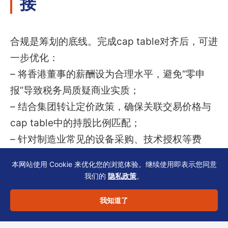
接
合规是筹划的底线。完成cap table对齐后，可进
一步优化：
– 将香港董事的薪酬设为合理水平，避免“零申
报”导致税务局质疑商业实质；
– 结合集团转让定价政策，确保关联交易价格与
cap table中的持股比例匹配；
– 针对制造业常见的设备采购、技术授权等费
用，提前准备收入性质划分的书面说明（如特许
本网站使用 Cookie 来优化您的浏览体验。继续使用即表示您同意
权使用费vs服务费）。
我们的
隐私政策
。
我知道了
但所有优化必须建立在真实交易与完整申报之
上。cap table对齐不是一次性工作，而是需要随