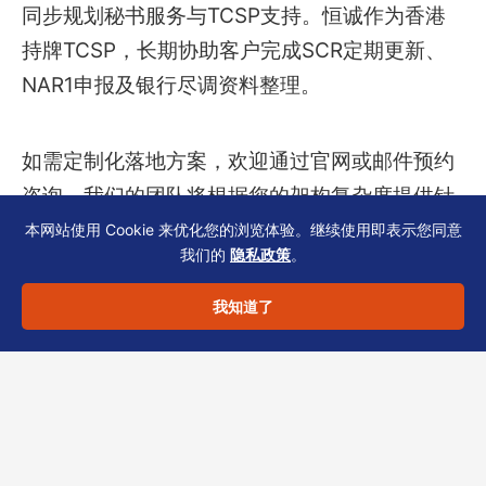
同步规划秘书服务与TCSP支持。恒诚作为香港
持牌TCSP，长期协助客户完成SCR定期更新、
NAR1申报及银行尽调资料整理。
如需定制化落地方案，欢迎通过官网或邮件预约
咨询，我们的团队将根据您的架构复杂度提供针
对性建议。
本网站使用 Cookie 来优化您的浏览体验。继续使用即表示您同意
我们的
隐私政策
。
我知道了
分享此文章：
LinkedIn
Twitter
Facebook
微信