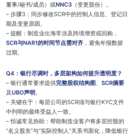
董事/秘书/成员）或
NNC3
（变更股份）。
– 步骤3：同步修改SCR中的控制人信息、登记日
期及变更原因。
– 提醒：制造业出海常涉及跨境增资或回购，
SCR与NAR1的时间节点需对齐
，避免年报数据
过期。
Q4：银行尽调时，多层架构如何提升透明度？
– 银行通常要求提供
完整股权结构图
、
SCR摘要
及
UBO声明
。
– 关键在于：每层公司的SCR须与银行KYC文件
中列明的最终受益人一致。
– 恒诚常见协助：帮助制造业客户将多层控股的
“名义股东”与“实际控制人”关系书面化，降低银行