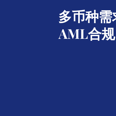
多币种需
AML合