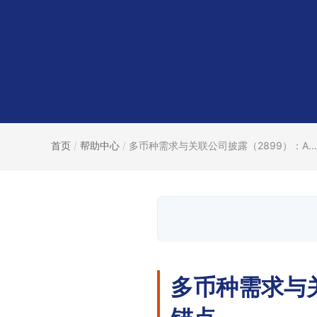
首页
/
帮助中心
/
多币种需求与关联公司披露（2899）：A...
多币种需求与关
锚点