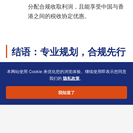
分配合规收取利润，且能享受中国与香
港之间的税收协定优惠。
结语：专业规划，合规先行
本网站使用 Cookie 来优化您的浏览体验。继续使用即表示您同意
面对复杂的退税规则与不断更新的海关、税务政
我们的
隐私政策
。
策，香港有限公司的出口退税策略需量身定制。
成立外商投资企业退税是一种经实践验证的合规
我知道了
路径，但具体操作中涉及注册资本、行业准入、
出口退税率类目等细节，建议结合企业实际情况
进行专业评估。