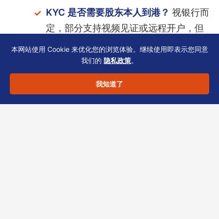
KYC 是否需要股东本人到港？
视银行而
定，部分支持视频见证或远程开户，但
外资行通常要求先生/女士亲签。
本网站使用 Cookie 来优化您的浏览体验。继续使用即表示您同意
我们的
隐私政策
。
关联公司是否必须披露？
是的，SCR 与
银行 KYC 要求披露中间层与最终受益
我知道了
人，且需与 cap table 对齐。
行业受规管时怎么办？
金融、进出口、
医疗等行业应前置评估牌照路径，在注
册前与秘书公司沟通，避免 KYC 环节因
牌照缺失而搁置。