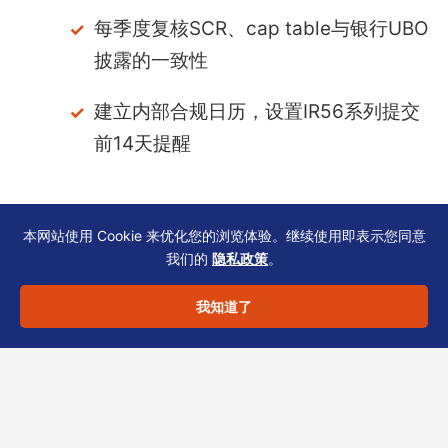
每季度复核SCR、cap table与银行UBO
披露的一致性
建立内部合规日历，设置IR56系列提交
前14天提醒
本网站使用 Cookie 来优化您的浏览体验。继续使用即表示您同意
合规声明与行动建议
我们的
隐私政策
。
我知道了
以上内容基于恒诚TCSP实务经验整理，仅供一
般参考。具体时间表需结合企业股权结构、雇员
人数及银行开户阶段评估。针对高才通/专才外
派、关联交易定价等复杂场景，恒诚可提供配对