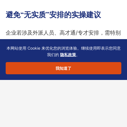
避免“无实质”安排的实操建议
企业若涉及外派人员、高才通/专才安排，需特别
注意薪酬支付路径与香港地域来源征税规则。税
本网站使用 Cookie 来优化您的浏览体验。继续使用即表示您同意
局在审核时可能要求提供：
我们的
隐私政策
。
– 雇佣合约中工作地点条款
– 差旅记录与出差报告
我知道了
– 薪酬支付银行流水
建议在规划阶段即与持牌TCSP讨论商业实质方
案，无需等到被查询时再补救。恒诚作为香港
TCSP持牌机构，能够协助您从源头梳理IR56系
列与薪俸税表的材料清单，并匹配税务与公司秘