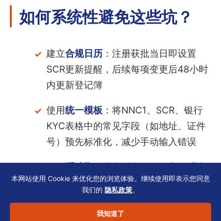
如何系统性避免这些坑？
建立
合规日历
：注册获批当日即设置
SCR更新提醒，后续每项变更后48小时
内更新登记簿
使用
统一模板
：将NNC1、SCR、银行
KYC表格中的常见字段（如地址、证件
号）预先标准化，减少手动输入错误
预留
缓冲期
：填表后由双人互审，重点
本网站使用 Cookie 来优化您的浏览体验。继续使用即表示您同意
核对表格版本号、业务描述英文翻译、
我们的
隐私政策
。
董事签字日期
我知道了