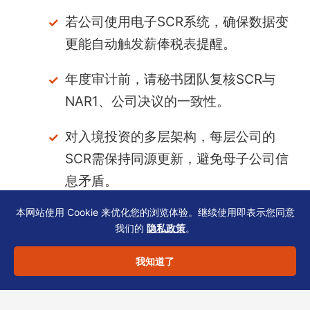
若公司使用电子SCR系统，确保数据变
更能自动触发薪俸税表提醒。
年度审计前，请秘书团队复核SCR与
NAR1、公司决议的一致性。
对入境投资的多层架构，每层公司的
SCR需保持同源更新，避免母子公司信
息矛盾。
本网站使用 Cookie 来优化您的浏览体验。继续使用即表示您同意
我们的
隐私政策
。
SCR备存不只是一项秘书义务，更是税务薪俸合
规的“前哨站”。恒诚持牌TCSP团队在服务跨境投
我知道了
资者时，常协助客户将SCR更新纳入每月合规日
历，并与IR56系列填报无缝衔接。如您需要针对