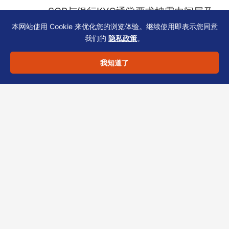
SCR与银行KYC通常要求披露中间层及
本网站使用 Cookie 来优化您的浏览体验。继续使用即表示您同意
最终受益人，且与流水预期的交易对手
我们的
隐私政策
。
一致。
我知道了
结语与CTA
风险评估补充2（流水预期说明）
绝非简单的数
字填写，而是企业商业实质的量化呈现。配合精
准的
面签问答
，能大幅缩短开户周期，避免因信
息错漏导致的反复补件。恒诚作为香港持牌