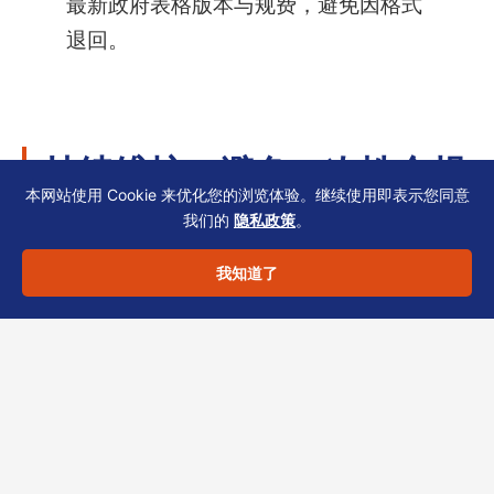
最新政府表格版本与规费，避免因格式
退回。
持续维护：避免一次性合规
本网站使用 Cookie 来优化您的浏览体验。继续使用即表示您同意
陷阱
我们的
隐私政策
。
我知道了
完成开户并非终点。后续若发生股权变动或董事
变更，应同时：
– 更新SCR及NAR1（若变更发生在周年日前）
– 通知银行更新KYC信息（多数银行要求年度复
核）
– 同步审计师与税务顾问，确保申报口径一致