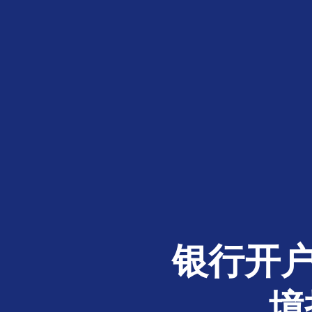
银行开户
境