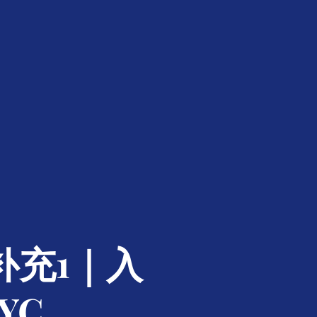
补充1｜入
YC