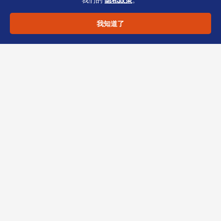
年。
我知道了
让恒诚帮您跑完“最后一公
里”
变更登记流程看似简单，但入境投资者常因香港
与本土制度差异（如SCR披露、UBO定义）而反
复补件。恒诚作为香港TCSP持牌机构，提供从
表格预审、递交跟踪到银行/监管沟通的全周期服
务。