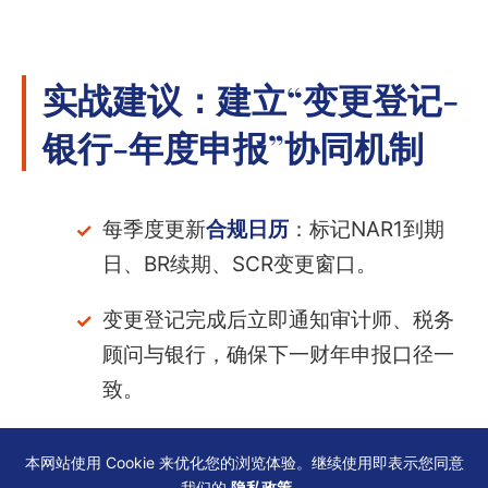
实战建议：建立“变更登记-
银行-年度申报”协同机制
每季度更新
合规日历
：标记NAR1到期
日、BR续期、SCR变更窗口。
变更登记完成后立即通知审计师、税务
顾问与银行，确保下一财年申报口径一
致。
保留全套支持文件：董事会决议、核证
本网站使用 Cookie 来优化您的浏览体验。继续使用即表示您同意
副本、递交收据、银行回执——至少5
我们的
隐私政策
。