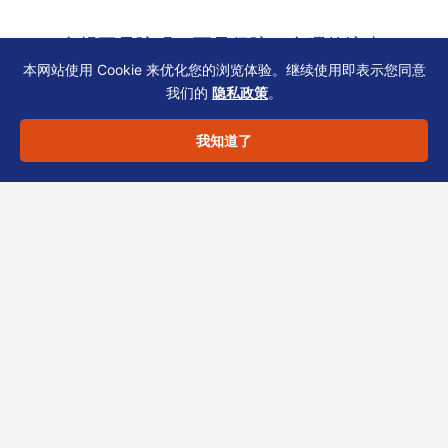
合规不是障碍，而是保障。合理的流水
本网站使用 Cookie 来优化您的浏览体验。继续使用即表示您同意
预期规划，能让开户进程从“被质疑”转
我们的
隐私政策
。
向“被认可”。
我知道了
恒诚服务提示
作为香港TCSP持牌机构，恒诚为企业提供从公
司注册、银行开户辅导到持续秘书维护的全周期
服务。如果您在“流水预期”或KYC材料准备中遇
到具体困难，欢迎直接联系我们获取一对一定制
方案。