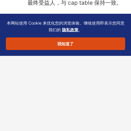
最终受益人，与 cap table 保持一致。
Q: 表格退回后怎么办？
本网站使用 Cookie 来优化您的浏览体验。继续使用即表示您同意
A: 重新提交需支付新一阶段规费。建议
我们的
隐私政策
。
在递交前由持牌 TCSP 预审。
我知道了
香港监管持续强调商业实质与资料一致
性。本
操作指引补充1
作为恒诚系列之
一，助您规避常见坑点。若您正在筹备
香港公司注册，欢迎联系恒诚持牌
TCSP 团队，获取最新表格版本与一对
一合规建议。