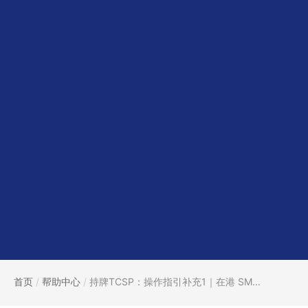
首页
/
帮助中心
/
持牌TCSP：操作指引补充1｜在港 SM...