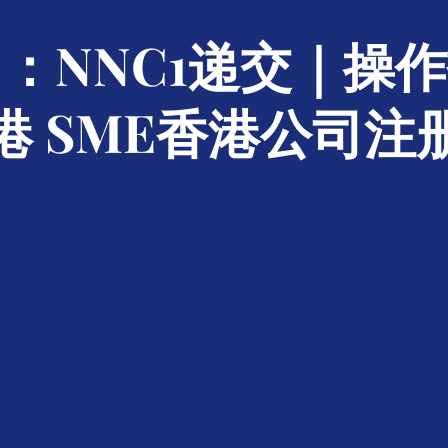
：NNC1递交｜操
港 SME香港公司注