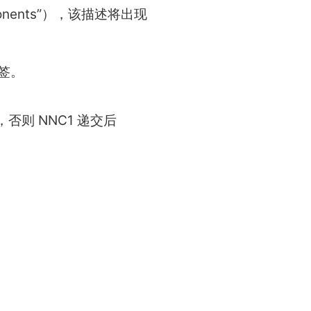
mponents”），该描述将出现
签。
则 NNC1 递交后