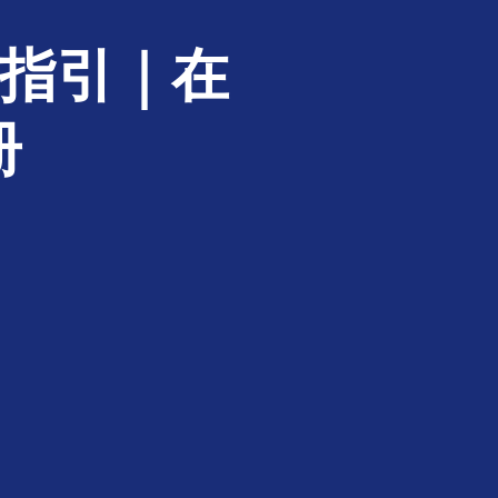
作指引｜在
册