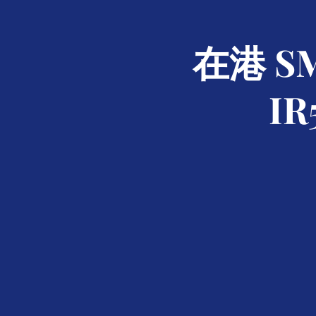
在港 
I