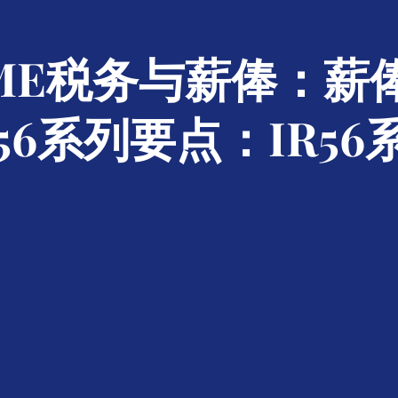
SME税务与薪俸：薪
R56系列要点：IR56