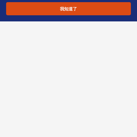
[ ] 核证副本（如需提交银行，提前咨询
我知道了
银行要求）
恒诚提醒
证件合规是公司注册的基石，看似简单的材料背
后涉及多方机构的标准差异。提前规划、统一口
径，可大幅压缩开业时间。若您在股东董事证件
准备或 SCR/银行衔接中遇到难题，欢迎联系恒
诚——作为香港 TCSP 持牌机构，我们提供全套
文件核验、翻译公证、递件投递服务。