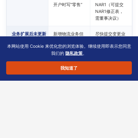
开户时写“零售”
NAR1（可提交
NAR1修正表，
需董事决议）
业务扩展后未更新
新增物流业务但
尽快提交变更业
未修改CR
务描述申请（表
本网站使用 Cookie 来优化您的浏览体验。继续使用即表示您同意
格NC1或
我们的
隐私政策
。
NAR1），同时
更新银行KYC资
料
我知道了
银行要求解释
账户流水出现非
整理董事会决
注册描述的业务
议、实际交易合
收款
同、商业理由说
明，由TCSP协
助回复银行