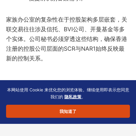
家族办公室的复杂性在于控股架构多层嵌套，关
联交易往往涉及信托、BVI公司、开曼基金等多
个实体。公司秘书必须穿透这些结构，确保香港
注册的控股公司层面的SCR与NAR1始终反映最
新的控制关系。
本网站使用 Cookie 来优化您的浏览体验。继续使用即表示您同意
从文件管理到合规闭环
我们的
隐私政策
。
我知道了
关联交易及定价文件不应仅是税务档案，更应成
为公司秘书维护的“源数据”。当定价文件、