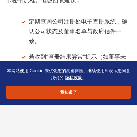
常秘书流程。恒诚团队建议：
定期查询公司注册处电子查册系统，确
认公司状态及董事名单与政府信件一
致。
若收到“查册结果异常”提示（如董事未
同意任职），需立即向银行解释并提供
本网站使用 Cookie 来优化您的浏览体验。继续使用即表示您同意
更正证明。
我们的
隐私政策
。
家族办公室若同时持有多张牌照（如证
我知道了
券、保险），需区分不同监管机构的信
件要求，避免混淆。
以上仅为实务经验分享，不构成法律或税务意