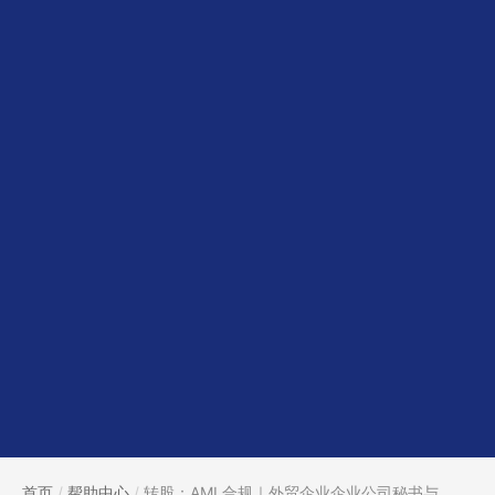
首页
/
帮助中心
/
转股：AML合规｜外贸企业企业公司秘书与...