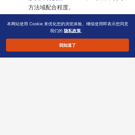
方法域配合程度。
需强化尽职调查
：可能延长至3-4周，
本网站使用 Cookie 来优化您的浏览体验。继续使用即表示您同意
我们的
隐私政策
。
且需转受让方及时提供补充文件。
我知道了
常见误区：
– 认为“代持协议”可跳过UBO识别——法律上代
持人仍须备案，且TCSP有义务询问代持关系。
– 忽略旧股东已变更但SCR未更新——这是公司
注册处执法重点，可处罚款。
恒诚持牌服务：让转股与