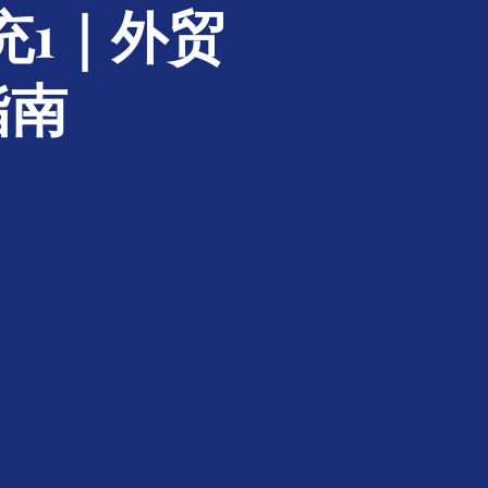
充1｜外贸
指南