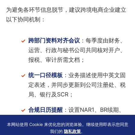
为避免各环节信息脱节，建议跨境电商企业建立
以下协同机制：
跨部门资料对齐会议
：每季度由财务、
运营、行政与秘书公司共同核对开户、
报税、审计所需文档；
统一口径模板
：业务描述使用中英文固
定表述，并同步更新到公司注册处、税
局、银行及SCR；
合规日历提醒
：设置NAR1、BR续期、
报税截止日前30天预审材料，确保表格
本网站使用 Cookie 来优化您的浏览体验。继续使用即表示您同意
版本与规费金额准确；
我们的
隐私政策
。