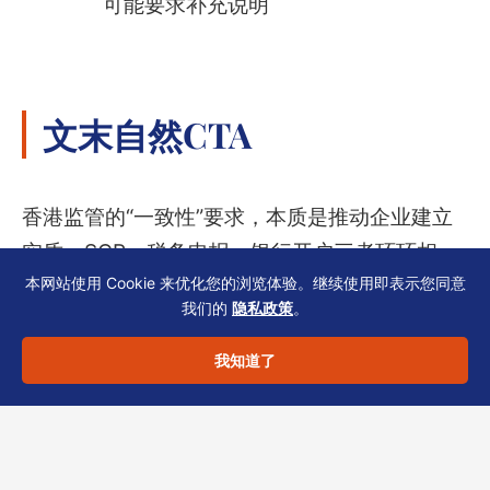
可能要求补充说明
文末自然CTA
香港监管的“一致性”要求，本质是推动企业建立
实质：SCR、税务申报、银行开户三者环环相
本网站使用 Cookie 来优化您的浏览体验。继续使用即表示您同意
扣。若您的初创团队正面临以下问题：
我们的
隐私政策
。
– SCR备案后与银行UBO披露有出入
– 不清楚员工部分在港工作的薪俸税如何划分
我知道了
– 准备融资前需要梳理税务架构
欢迎联系
恒诚
（香港TCSP持牌机构），我们提