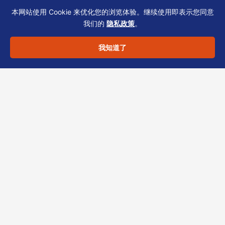
加；严重时公司可能被除名。
本网站使用 Cookie 来优化您的浏览体验。继续使用即表示您同意
我们的
隐私政策
。
问
：股东变更后，必须更新 NAR1 再报
我知道了
薪俸税？
答
：股东变更需在 15 天内更新 SCR，
NAR1 随周年申报同步反映；但薪俸税
申报仍以实际控制权为准，建议同步披
露。
专业支持
以上为 NAR1/BR 合规要点补充1的常见场景与应