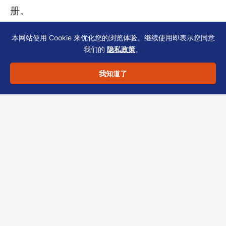
册。
本网站使用 Cookie 来优化您的浏览体验。继续使用即表示您同意
合规声明：以上内容仅供一般参考，不构成法律
我们的
隐私政策
。
或税务建议。具体方案应基于贵家族办公室的实
我知道了
际股权结构、交易模式及行业背景，咨询持牌专
业人士。
分享此文章：
LinkedIn
Twitter
Facebook
微信