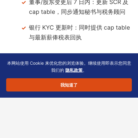
董事/股东变更后 7 日内：更新 SCR 及
cap table，同步通知秘书与税务顾问
银行 KYC 更新时：同时提供 cap table
与最新薪俸税表回执
常见联动：
本网站使用 Cookie 来优化您的浏览体验。继续使用即表示您同意
我们的
隐私政策
。
周年申报 NAR1 中的董事清单必须与
我知道了
cap table 一致，否则税局与公司注册
处信息冲突
银行开户或复核时，若 cap table 与薪
酬申报口径不同，可能被问询商业实质