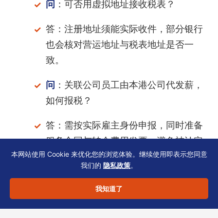
问
：可否用虚拟地址接收税表？
答：注册地址须能实际收件，部分银行
也会核对营运地址与税表地址是否一
致。
问
：关联公司员工由本港公司代发薪，
如何报税？
答：需按实际雇主身份申报，同时准备
服务合同与转介费用发票，避免被认定
本网站使用 Cookie 来优化您的浏览体验。继续使用即表示您同意
为非法借调。
我们的
隐私政策
。
问
：提交IR56表格后发现问题，能撤回
我知道了
吗？