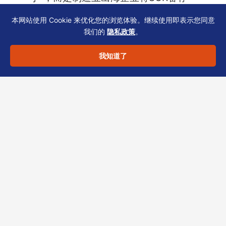
嵌入日常运营的起点。需定期审视股权
本网站使用 Cookie 来优化您的浏览体验。继续使用即表示您同意
结构、雇员变动与报表披露是否对齐，
我们的
隐私政策
。
才能降低被问询概率。
我知道了
若您正在梳理制造业出海的税务与薪俸合规体
系，或对
SCR备存
、
风险评估补充1
的具体操作有
疑问，欢迎联系恒诚团队。作为香港TCSP持牌
机构，我们提供从公司注册、SCR维护到薪俸税
表提交的全周期秘书服务，助您稳扎合规根基。
分享此文章：
LinkedIn
Twitter
Facebook