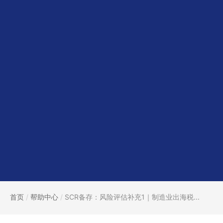
首页
/
帮助中心
/
SCR备存：风险评估补充1｜制造业出海税...