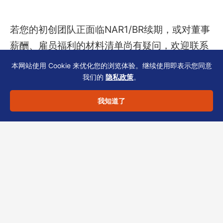
若您的初创团队正面临NAR1/BR续期，或对董事
薪酬、雇员福利的材料清单尚有疑问，欢迎联系
恒诚——我们提供清单化预审服务，助您一次性
本网站使用 Cookie 来优化您的浏览体验。继续使用即表示您同意
通过审查，专注业务增长。
我们的
隐私政策
。
我知道了
合规声明：以上内容仅供一般信息参考，不构成
法律、税务或投资建议。具体方案需结合行业、
股权结构与时间表评估。
分享此文章：
LinkedIn
Twitter
Facebook