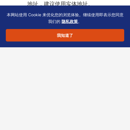
地址，建议使用实体地址。
本网站使用 Cookie 来优化您的浏览体验。继续使用即表示您同意
关联公司需要披露吗？
SCR 与银行
我们的
隐私政策
。
KYC 通常要求披露中间层与最终受益
我知道了
人，务必与 cap table 保持一致。
表格版本怎么确认？
每次提交前，持牌
TCSP 会核对最新版本，避免因表格过
期导致退回。
结语：从证件合规到税务优
化的闭环