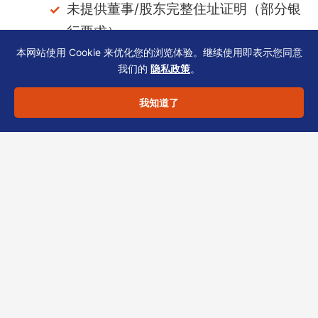
未提供董事/股东完整住址证明（部分银
行要求）
本网站使用 Cookie 来优化您的浏览体验。继续使用即表示您同意
业务描述与银行开户时不一致（如只写
我们的
隐私政策
。
「贸易」但实际做跨境电商）
我知道了
结语：合规不是成本，而是
外贸企业的长期护城河
NAR1与BR续期虽是小环节，却串联着公司存
续、银行关系与政府合规。一次逾期可能引发罚