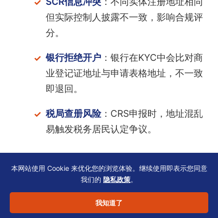
SCR信息冲突
：不同实体注册地址相同
但实际控制人披露不一致，影响合规评
分。
银行拒绝开户
：银行在KYC中会比对商
业登记证地址与申请表格地址，不一致
即退回。
税局查册风险
：CRS申报时，地址混乱
易触发税务居民认定争议。
执行清单
：
本网站使用 Cookie 来优化您的浏览体验。继续使用即表示您同意
– 核对商业登记证上的业务描述是否与银行开户
我们的
隐私政策
。
材料一致。
我知道了
– 确保注册地址能接收政府信函（续期通知、利