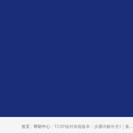
首页
/
帮助中心
/
TCSP核对表格版本：步骤详解补充1｜集...