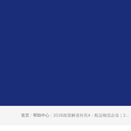
首页
/
帮助中心
/
2026政策解读补充4：航运物流企业｜2...