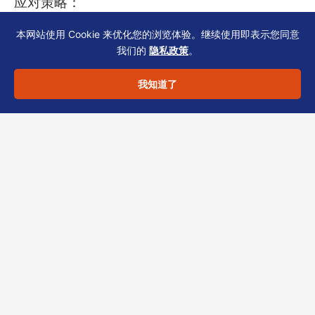
应对策略：
1. 注册前评估地址方案，确保能以实际运营地址
本网站使用 Cookie 来优化您的浏览体验。继续使用即表示您同意
回应银行查询
我们的
隐私政策
。
2. 在SCR中完整披露最终受益人（包括30%以上
我知道了
持股的自然人或控制人）
3. 同步整理合同、物流单据、董事会决议等支撑
文件，形成商业实质证据链
合规声明
：以上内容仅供一般参考，不构成法
律、税务或投资建议。具体方案需结合您的行
业、股权结构与时间表评估。
如需香港公司注册、持牌秘书、年度NAR1续期
或董事股东KYC支持，欢迎联系恒诚顾问团队，