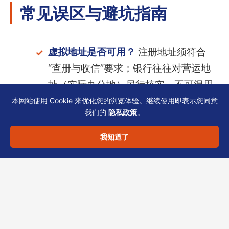
常见误区与避坑指南
虚拟地址是否可用？
注册地址须符合
“查册与收信”要求；银行往往对营运地
址（实际办公地）另行核实，不可混用
虚拟地址作为业务场所。
本网站使用 Cookie 来优化您的浏览体验。继续使用即表示您同意
我们的
隐私政策
。
关联公司披露范围？
SCR与银行KYC通
我知道了
常要求披露中间层与最终受益人，建议
提前绘制完整股权架构图，避免反复补
件。
表格版本过期如何规避？
每次提交前通
过公司注册处官网核对表格版本号（如