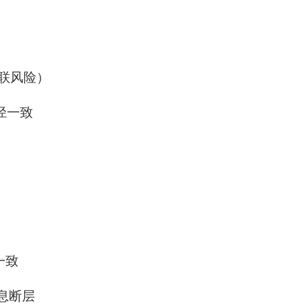
联风险）
径一致
一致
息断层