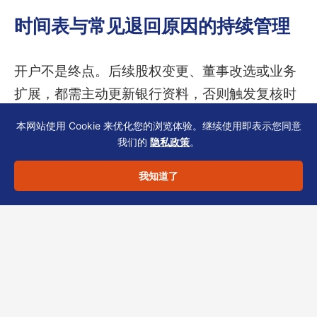
时间表与常见退回原因的持续管理
开户不是终点。后续股权变更、董事改选或业务
扩展，都需主动更新银行资料，否则触发复核时
仍会因信息不匹配被退回。建议：
本网站使用 Cookie 来优化您的浏览体验。继续使用即表示您同意
我们的
隐私政策
。
设置合规日历：每半年核查一次UBO与
我知道了
SCR是否对齐。
保留原始回执：所有政府回执与银行确
认函归档，以便下次提交时追溯版本。
跨境沟通机制：指定专人负责与香港秘
书、银行客户经理对接，避免邮件遗