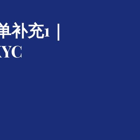
单补充1｜
YC