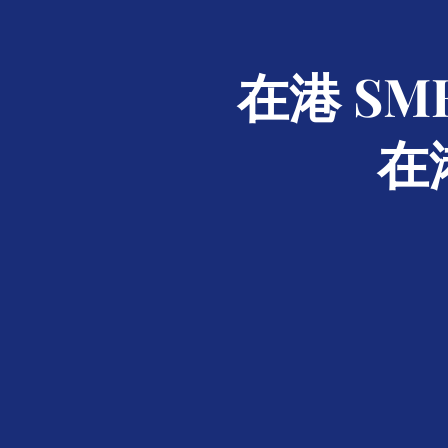
在港 S
在